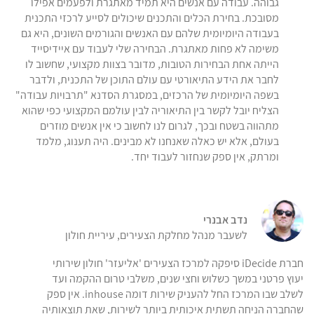
גבוהה. עבודה עם אנשים היא תמיד מאתגרת ולפעמים אפילו
מסובכת. בחירת הכלים והתכנים שיכולים לסייע לרכזי התכנית
בעבודה היומיומית שלהם עם האנשים והגורמים השונים, היא גם
משימה לא פחות מאתגרת. הבחירה שלי לעבוד עם איידיסייד
הייתה אחת הבחירות הטובות, מדובר בצוות מקצועי, שחשוב לו
לחבר את הידע התיאורטי עם עולם התוכן של התכנית, ולדבר
בשפה היומיומית של הרכזים, במסגרת הסדנא "תרבויות עבודה"
הצליח יובל לקשר בין התיאוריה לבין עולמם המקצועי כפי שהוא
מתהווה בשטח ובכך, לגרום לנו לחשוב כי אין אנשים מוזרים
בעולם, אלא יש כאלה שאנחנו לא מבינים. היה תענוג, מלמד
ומרתק, אין ספק שנחזור לעבוד יחד.
נדב אבנרי
לשעבר מנהל מחלקת הצעירים, עיריית חולון
חברת iDecide סיפקה למרכז הצעירים 'אליעזר' חולון שירותי
יעוץ פרטני במשך כשלוש וחצי שנים, משלבי טרום ההקמה ועד
לשלב שבו המרכז החל להעניק שירות דומה inhouse. אין ספק
שהחברה הניחה תשתית איכותית ביותר לשירות, שאת תוצאותיה