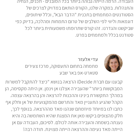
העבודה. הרמה הייתה גבוהה ביותר בכל המובנים - תכנים, הנחיה
והתנהלות. במקרה שלנו, הקורס הותאם במדויק לצרכים של
הסטודנטים המתמחים בתכנית "הדבר הבא", וכלל שיתופים,
דוגמאות וליווי לפי השלבים של טרום התמחות ומהלכה, בדיוק כפי
שביקשנו והגדרנו. זהו קורס שתרומתו משמעותית ביותר לכל
סטודנט בכלל ולמתמחים בפרט.
עדי אלעזר
מתמחה בתחום התעסוקה, מרכז צעירים
סטארט-אפ באר שבע
קבענו עם חברת iDecide הרצאה בנושא "כיצד להתקבל למשרות
המבוקשות ביותר" שהעבירה אצלנו אן וינמן. אן היתה מקסימה, הן
במהלך התקשורת בינינו וההכנות להרצאה והן בהרצאה עצמה.
הקהל שהגיע התעניין מאד והתרשם מהמקצועיות של אן וחלק אף
כתבו לנו במיוחד מיוזמתם שנהנו מאד מההרצאה. בנוסף לכך,
חלק מהצופים ביקשו מאן את המצגת שהיא השתמשה בה והיא
נענתה בשמחה והעבירה אותה לכולם. לסיכום, העבודה עם אן
הייתה מאד נעימה וההרצאה הייתה מצוינת. תודה רבה!