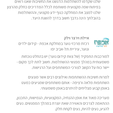
שלנו שקדמו להשתלמות הדגשנו את החשיבות שאנו רואים
בפיתוח שפה מקצועית משותפת לכלל המדריכים כחלק מהרצון
שלנו למצב את המחלקה כגוף ידע מקצועי, וההשתלמות
בהובלתך הינה נדבך חשוב בדרך להשגת היעד.
איילת וירצר וילק
רכזת מרכזי נוער במחלקת אכפת - קידום ילדים
ונוער, עיריית תל-אביב יפו
למורכבות התפקיד (של צוות קידום נוער) יש בהחלט נוכחות
משמעותית במהלך מפגשי ההשתלמות. חשוב לתת לכך מקום -
יישר כוח על הקשב לצורכי המשתתפים ועל הרגישות.
למרות חשיבות ההשתתפות ואילוצים רבים אשר מונעים
השתתפות מלאה ורציפה - אותם משתתפים שמגיעים כמעט
באופן קבוע מצליחים להיתרם באופן משמעותי.
מעריכה מאוד את אופן ההנחיה, המקצועיות, הגמישות, התכנון,
ההתאמה לצרכים והאווירה שאת יוצרת במהלך המפגשים. נעים
להגיע, נעים להיות, נעים לקחת חלק.