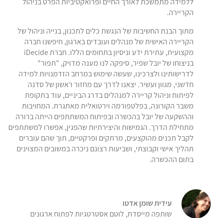
ללמידה מתמשכת לאורך החיים ופרואקטיביות הפרט בניהול
הקריירה.
מתוך הבנת החשיבות של הנגשת כלים לתכנון, בנייה וניהול של
הקריירה האישית של מנהלים ועובדים בארגון, חיפשנו חברה
מקצועית, עתירת ידע וניסיון בתחומים הללו. חברת iDecide
בניצוחו של יובל שפיר, סיפקה לנו מענה מדויק, "תפור"
לדרישותינו ולצרכינו, שעשה שימוש במרחב הזדמנויות למידה
חדשני, מגוון ועשיר. יצאנו לדרך עם מחזור ראשון של סדנה
לפיתוח וניהול קריירה למנהלים בדרג הביניים, עוד בתקופת
משבר הקורונה, בפלטפורמה וירטואלית מאתגרת. המחויבות
וההשקעה של יובל בהכשרה ובפיתוח המשתתפים הייתה ברורה
מתחילת הדרך. הגמישות והיצירתיות שהפגין, אפשרו למשתתפים
לקבל תכנים מהוקצעים, מרתקים ופרקטיים, תוך שהם עוברים
תהליך אישי וקבוצתי, ושביעות רצונם ניכרה במשובים המצוינים
בתום ההכשרה.
עידית שומן אדטו
שותפה מייסדת, לוטם אסטרטגיות לפתוח ארגונים