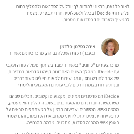
לאור כל זאת, ברצוני להודות לך יובל על הסדנאות ולהמליץ בחום
על שירותי i Decide בכלל ולאוכלוסיה חרדית בפרט. נשמח
להמשיך ולעבוד יחד בסדנאות נוספות.
אירה כסלמן-פלדמן
(בעבר) רכזת השכלה גבוהה, מרכז כיוונים אשדוד
מרכז צעירים "כיוונים" באשדוד עובד בשיתוף פעולה פורה ועקבי
עם iDecide. במהלך השנים האחרונות קיימנו סדנאות בתדירות
של אחד לחודש וחצי, ונתנו שירות למאות חיילים משוחרררים
ובנות שירות בצומת דרכים לגבי עתידם המקצועי והלימודי.
iDecide הם פרטנרים אמינים, מקצועים וקשובים. הכלים שבהם
משתמשת החברת הם מהמעודכנים בשוק. התהליך הוא מעמיק,
ממצה ואישי. המשובים ושביעות הרצון של המשתתפים מראים על
סדנא ייחודית ואיכותית. ליוויתי מקרוב את הסדנאות, והתרשמתי
באופן אישי ממבנה הסדנא, מתכניה ומרמת ההנחייה.
אני ממליצה בחום רב על החברה ועל שירותיה ומאחלת להם