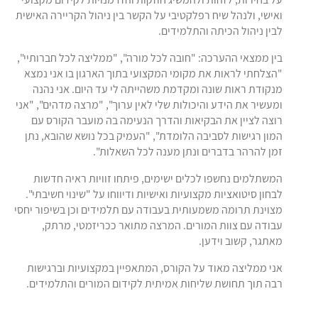
ואישי, ולנהל שיח רפלקטיבי על הקשר בין ניהול הקריירה האישית
לבין ניהול הכיתה והתלמידים.
בין ממצאי ההערכה: "חובה לכל מורה", "ממליצה לכל חברותיי",
"הצלחתי לראות את מקומי המקצועי בתוך הארגון בו אני נמצא
מנקודת ראות שונה ומקדמת משהייתה לי עד היום. אני נהנה
ומעשיר את הידע והיכולות שלי לאין ערוך", "מרצה מדהים", "אני
רוצה לציין את הבקיאות והדרך הנעימה בה מועבר הקורס עם
המון רגישות לסביבה הלומדת", "העמיק בכל נושא שהובא, נתן
זמן להרהר בדברים ונתן מענה לכל השאלות".
המשתלמים נחשפו לכלים ישימים, פיתחו זוויות ראיה חדשות
לבחון סיטואציות מקצועיות ואישיות ודיווחו על "שינוי חשיבתי".
מצוינת תרומה משמעותית בעבודה עם תלמידים וכן בשיפור יחסי
עבודה עם צוות המורים. המרצה מתואר ככריזמטי, מרתק,
מאתגר, קשוב וידען.
אני ממליצה מאוד על הקורס, המתאפיין במקצועיות וברגישות
רבה תוך תחושת שליחות אמיתית לקידום המורים והתלמידים.