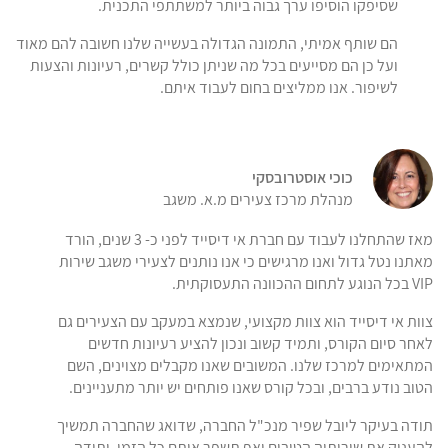
שסיפקו הוסיפו ערך גבוה ביותר למשתתפי התכנית.
הם שותף אמיתי, התמונה הגדולה בעשייה שלנו חשובה להם מאוד
ועל כן הם מסייעים בכל מה שניתן כולל קשרים, רעיונות והצעות
לשיפור. אנו ממליצים בחום לעבוד איתם.
כוכי אוסטרובסקי
מנהלת מרכז צעירים מ.א. משגב
מאז שהתחלנו לעבוד עם חברת אי דיסייד לפני כ- 3 שנים, הורד
מאתנו נטל גדול ואנו מרגישים כי אנו נותנים לצעירי משגב שירות
VIP בכל הנוגע לתחום ההכוונה התעסוקתית.
צוות אי דיסייד הוא צוות מקצועי, שנמצא במעקב עם הצעירים גם
לאחר סיום הקורס, ותמיד קשוב ונכון להציע רעיונות חדשים
המתאימים למרכז שלנו. המשובים שאנו מקבלים מצוינים, השם
הטוב נודע ברבים, ובכל קורס שאנו פותחים יש יותר מתעניינים.
תודה בעיקר ליובל שפיר מנכ"ל החברה, שדואג שהחברה תמשיך
להעניק את שירותיה הטובים ואף תשפר אותם כל הזמן, ותודה