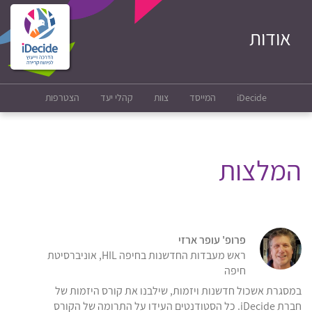
אודות
iDecide
המייסד
צוות
קהלי יעד
הצטרפות
המלצות
פרופ' עופר ארזי
ראש מעבדות החדשנות בחיפה HIL, אוניברסיטת
חיפה
במסגרת אשכול חדשנות ויזמות, שילבנו את קורס היזמות של
חברת iDecide. כל הסטודנטים העידו על התרומה של הקורס