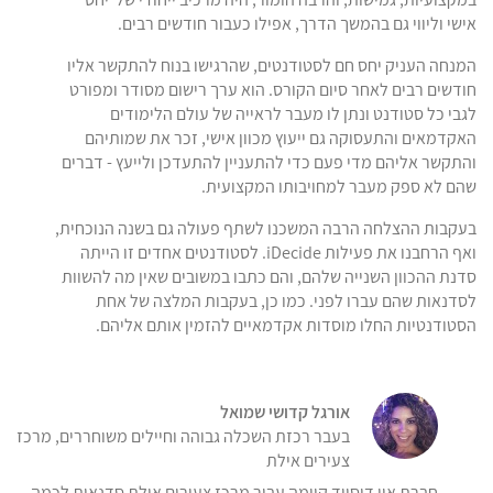
אישי וליווי גם בהמשך הדרך, אפילו כעבור חודשים רבים.
המנחה העניק יחס חם לסטודנטים, שהרגישו בנוח להתקשר אליו
חודשים רבים לאחר סיום הקורס. הוא ערך רישום מסודר ומפורט
לגבי כל סטודנט ונתן לו מעבר לראייה של עולם הלימודים
האקדמאים והתעסוקה גם ייעוץ מכוון אישי, זכר את שמותיהם
והתקשר אליהם מדי פעם כדי להתעניין להתעדכן ולייעץ - דברים
שהם לא ספק מעבר למחויבותו המקצועית.
בעקבות ההצלחה הרבה המשכנו לשתף פעולה גם בשנה הנוכחית,
ואף הרחבנו את פעילות iDecide. לסטודנטים אחדים זו הייתה
סדנת ההכוון השנייה שלהם, והם כתבו במשובים שאין מה להשוות
לסדנאות שהם עברו לפני. כמו כן, בעקבות המלצה של אחת
הסטודנטיות החלו מוסדות אקדמאיים להזמין אותם אליהם.
אורגל קדושי שמואל
בעבר רכזת השכלה גבוהה וחיילים משוחררים, מרכז
צעירים אילת
חברת איי דיסייד קיימה עבור מרכז צעירים אילת סדנאות לכמה