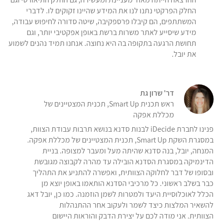
החלק הפרקטי נתנו לנו את המידע שהיינו זקוקים לו. לדברי
המשתתפים, הם קיבלו פרספקיבה, שיטה סדורה לחיפוש עבודה,
מידע שיסייע לאתר משרות ברשת באופן אפקטיבי יותר, וגם
תחושת הרגעה בתקופה בה היא נחוצה. אנחנו תמיד נהנים לשמוע
את יובל.
דר' שרון גת
ראש תכנית Smart Up, תכנית המצטיינים של
מכללת אפקה
פנינו לחברת iDecide לבנות סדנא בנושא תרבות עבודת הצוות,
במסגרת השקת Smart Up, תכנית המצטיינים של מכללת אפקה.
המנחה, יובל, בנה סדנא שהיתה מעל ומעבר למצופה. בניית
הדינמיקה במסגרת הסדנא הובילה עד מהרה לקבוצה מגובשת
ובסופו של דבר לחלוקה הצוותית, ואפשרה להתניע את התהליך
כבר בשלב ראשוני. כל מרכיבי הסדנא הותאמו באופן יוצא מן
הכלל לאוכלוסיית היעד ולמטרות לשמן הוזמנה. כמו כן, יובל דאג
להשאיר המלצות כיצד לשמר ולעקוב אחר ההתנהלות
הצוותית. אני מודה לכם על יצירת הדבק והוראות היישום