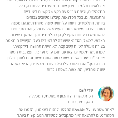
אוכלוסיות תלמידי תיכון שונות - מועמדים לעתודה, כלל
התלמידים, וכיתת מב"ט עם רקע של קשיים לימודיים
והתנהגותיים. בכל הסדנאות קיבלנו משובים גבוהים
ביותר. התלמידים דיווחו על חוויה שונה ומיוחדת שנהנו ממנה
מאוד. הם הרגישו שהבטחון העצמי שלהם עלה, והם מתכוונים
להשתמש ברעיונות שקיבלו, הן כתלמידים והן בהמשך בשירות
הצבאי. למשל, הסדנא שיועדה לתלמידים בעלי הקשיים הותאמה
בצורה מעולה לטווח קשב קצר. לא הייתה תחושה 'דידקטית'
למרות שהתלמידים יצאו עם תוכן עיוני וערכי. יועצת בית הספר
ציינה: "זו פעם ראשונה שאני רואה אותם משתתפים לאורך כל כך
הרבה זמן." הסדנאות פעלו היטב עם התלמידים, הביאו משהו
שונה ומחדש, והתוצאות בשטח ניכרות.
שרי לשם
רכזת קשרי חוץ והכוון תעסוקתי, המכללה
האקדמית כנרת
לאחר ששמענו על iDecide החלטנו לנסות בעצמנו, והזמנו את
הסטודנטים להרצאה 'איך מתקבלים למשרות המבוקשות ביותר'.