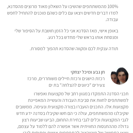
100% מהמשתתפים שהשיבו על השאלון מאוד מרוצים מהסדנא,
למדו דברים חדשים ויצאו עם כלים כשהם מוכנים להתחיל לחפש
עבודה.
באופן אישי, מאז הסדנא אני כל הזמן חושבת על הסיפור שלי
ומנסחת אותו בראש שלי מחדש בכל רגע.
תודה ענקית לכם ומקווה שהסדנא תהפוך למסורת.
חן גבע ומיכל יצחקי
רכזת הישגים ורכזת חיילים משוחררים, מרכז
צעירים "כיוונים להצלחה" בת ים
תכני הסדנה התמקדו במגוון רחב של מקצועות ואפשרו
למשתתפים לחוות את סביבת העבודה והעשייה המאפיינת
מקצועות אלו. התכנים הועברו בצורה מקצועית ונעימה. ממשובים
שקיבלנו מהמשתתפים, עולה כי הם חשו שקיבלו בסדנה ידע חדש
לגבי המקצועות וכלים לגבי בחירת התחום, הביעו שביעות רצון
גדולה מההתנסות החוויתית אשר אפשרה להם ללמוד על עצמם,
ויצאו בתחושה של מוטיבציה להתפתחות אישית ופתיחות לגבי