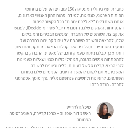
כחברת יעוץ ניהולי המעסיקה 150 עובדים הפועלים בתחומי
הפיתוח הארגוני, מנהיגות, למידה ופתוח ההון האנושי בארגונים,
אנחנו משתדלים "לא ללכת יחפים" בכל הקשור לפתוח
והתפתחות האנשים שלנו. הזמנו את יובל שפיר מ-iDecide, לפגוש
את קבוצת השותפים של החברה, האנשים הבכירים והמובילים
שלנו, להרצאה וחשיבה משותפת על ניהול קריירות בחברה ועל
תפקיד השותפים בתהליכים אלו. קבלנו הרצאה מרתקת ומחדשת
ויותר מכך קבלנו ניתוח מעמיק וחכם של מאפייני החברה, בהקשר
להתפתחות אנשים בתוכה, תמהיל יכולות מצוי ושאלות מעניינות
לגבי הרצוי. קבלנו סל של רעיונות, כלים וכיוונים לחשיבה
המשכית, אותם לקחנו להמשך הדיונים הפנימיים שלנו בפורום
השותפים. לרעיונות ולחשיבה שנחשפנו אליה ערך מוסף אסטרטגי
לחברה . תודה רבה!
מיכל גולדרייט
ראש מדור אופג'וב – מרכז קריירה, האוניברסיטה
הפתוחה
ההרצאה הייתה מאוד מעניינת ומעשירה, גם החלק התיאורטי וגם