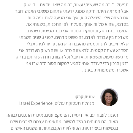
תפעול...". זה מה שעשיתי עשור, זה מה שאני יודעת... די שוק...
אבל המראה היתה חזקה ממני. ידעתי שתחום משאבי האנוש דובר
את השפה שלי. השאלה היא, איך אני מגיעה לשם. ופה היופי
בסדנא, שהיא מלווה אותך. פעלתי לפי התכנית, ביצעתי את
המעבר בהדרגה, ובתפקיד הנוכחי אני כבר מגייסת רשמית.
משדכת בין עבודה לאדם. זה פשוט מדהים. לפני 3 שנים חשבתי
שלא חייבים להנות ממש מהעבודה, שזאת פריווילגיה. אצלי
הסדנא עשתה קסמים. לראשונה מזה 13 שנה בשוק העבודה אני
מרגישה סיפוק ומשמעות. אז יובל וכל הצוות, תודה שהייתם בדיוק
בזמן הנכון כדי לעודד אותי להגיע למקום הטוב הזה שבו אני
אשכרה משמעותית, בעיני.
שונית קרקו
מנהלת תעסוקת עולים, Israel Experience
תענוג לעבוד עם איי דיסייד, הם מקצוענים. איכות התכנים גבוהה
מאוד, הם פתוחים תמיד למשוב ומתאימים עצמם לצרכים שלנו
בגמישות וביצירתיות. הפעילויות הקבוצתיות והסשנים האישיים