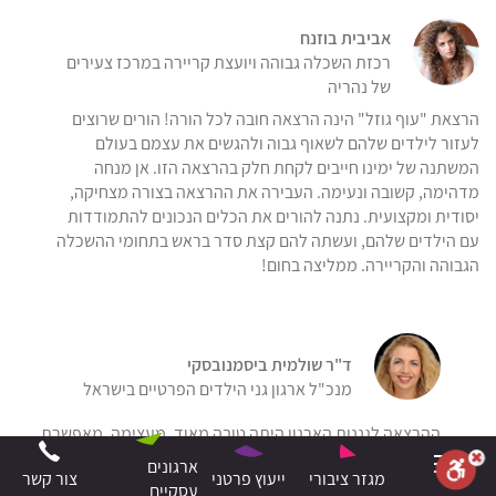
אביבית בוזנח
רכזת השכלה גבוהה ויועצת קריירה במרכז צעירים
של נהריה
הרצאת "עוף גוזל" הינה הרצאה חובה לכל הורה! הורים שרוצים
לעזור לילדים שלהם לשאוף גבוה ולהגשים את עצמם בעולם
המשתנה של ימינו חייבים לקחת חלק בהרצאה הזו. אן מנחה
מדהימה, קשובה ונעימה. העבירה את ההרצאה בצורה מצחיקה,
יסודית ומקצועית. נתנה להורים את הכלים הנכונים להתמודדות
עם הילדים שלהם, ועשתה להם קצת סדר בראש בתחומי ההשכלה
הגבוהה והקריירה. ממליצה בחום!
ד"ר שולמית ביסמנובסקי
מנכ"ל ארגון גני הילדים הפרטיים בישראל
ההרצאה לגננות הארגון היתה טובה מאוד, מעצימה, מאפשרת
תכנון קדימה על פי תרחישים. יובל למד את הצרכים שלנו והתאים
ארגונים
מגזר ציבורי
ייעוץ פרטני
צור קשר
הרצאה מדוייקת לקהל שלנו. אני מלאת הערכה על היחס האישי,
עסקיים