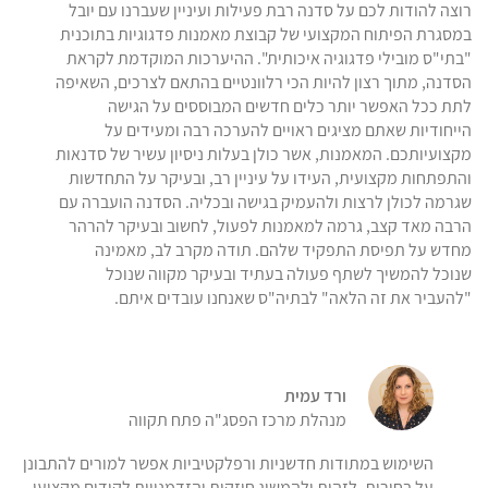
רוצה להודות לכם על סדנה רבת פעילות ועיניין שעברנו עם יובל
במסגרת הפיתוח המקצועי של קבוצת מאמנות פדגוגיות בתוכנית
"בתי"ס מובילי פדגוגיה איכותית". ההיערכות המוקדמת לקראת
הסדנה, מתוך רצון להיות הכי רלוונטיים בהתאם לצרכים, השאיפה
לתת ככל האפשר יותר כלים חדשים המבוססים על הגישה
הייחודיות שאתם מציגים ראויים להערכה רבה ומעידים על
מקצועיותכם. המאמנות, אשר כולן בעלות ניסיון עשיר של סדנאות
והתפתחות מקצועית, העידו על עיניין רב, ובעיקר על התחדשות
שגרמה לכולן לרצות ולהעמיק בגישה ובכליה. הסדנה הועברה עם
הרבה מאד קצב, גרמה למאמנות לפעול, לחשוב ובעיקר להרהר
מחדש על תפיסת התפקיד שלהם. תודה מקרב לב, מאמינה
שנוכל להמשיך לשתף פעולה בעתיד ובעיקר מקווה שנוכל
"להעביר את זה הלאה" לבתיה"ס שאנחנו עובדים איתם.
ורד עמית
מנהלת מרכז הפסג"ה פתח תקווה
השימוש במתודות חדשניות ורפלקטיביות אפשר למורים להתבונן
על בחירות, לזהות ולהמשיג חוזקות והזדמנויות לקידום מקצועי