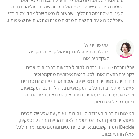
הסטודנטים הרגישו, שנמצא מולם מנחה שמדבר אליהם בגובה
העיניים שהתנסה בתהליך, ושחשוב לו מאוד שכל אחד יצליח כדי
שיוכל למצוא עבודה שיהיה מרוצה ממנה ושתגשים את שאיפותיו.
תמי שורין יהל
מנהלת היחידה להכוון וניהול קריירה, הקריה
האקדמית אונו
יובל וחברת iDecide נבחרו להוביל סדנאות בתכנית 'צוערים
לקריירה בחשבונאות' לסטודנטים איכותיים מהקמפוסים
החרדיים. המשובים היו מצויינים. הסטודנטים ציינו שהם סבורים
שיישמו את מרבית הכלים המקצועיים בניהול דרכם המקצועית,
ולמציאת עבודה כמתמחים, ודירגו את הסדנאות בציון הגבוה
ביותר מכלל הסדנאות.
המצגות וחוברות העבודה היו נהירות ונאות, עם שפע של תכנים
שימושיים ואופן הגשה המותאמים לאורח החיים החרדי. כספקים,
iDecide תמיד קשובים, אדיבים, פדנטים ונותנים מענה מהיר לכל
שאלה והתייעצות.