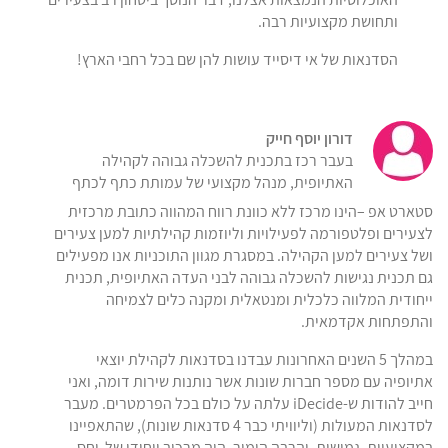
ותחושת מקצועיות רבה.
הסדנאות של אי דיסייד עושות להן שם בכל רחבי הארץ!
דורון יוסף חייק
בעבר רכז בתכנית להשכלה גבוהה לקהילה
האתיופית, מנהל מקצועי של עמותת כתף לכתף
סטארט אפ –הינו מרכז ללא כוונת רווח המהווה כתובת מרכזית
לצעירים ופלטפורמה לפעילויות וליוזמות קהילתיות למען צעירים
ושל צעירים למען הקהילה. במסגרת מגוון התוכניות אנו מפעילים
גם תכנית נגישות להשכלה גבוהה לבני העדה האתיופית, תכנית
ייחודית המלווה כלכלית ומנטאלית ומקנה כלים לצמיחה
והתפתחות אקדמאית.
במהלך 5 השנים האחרונות עבדנו בסדנאות לקהילת יוצאי
אתיופיה עם מספר חברות שונות אשר נותנות שירות דומה, ואני
חייב להודות ש-iDecide עלתה על כולם בכל הפרמטרים. מעבר
לסדנאות המעולות (וליוויתי כבר 4 סדנאות שונות), שהתאפיינו
במקצועיות, גמישות, והרבה הומור, היה מרכיב ייחודי של יחס