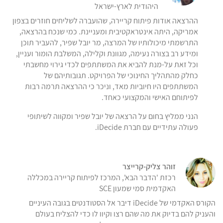
היהודית לארץ-ישראל
ההרצאה אודות פיתוח קריירה, שהועברה לשליחים חוזרים בצפון
אמריקה, היתה אינטראקטיבית ומעניינת. כמי שנכח בהרצאה,
התרשמתי מיכולותיו של המרצה, מר יובל שפיר, להעביר תוכן
ומידע רב בצורה נעימה, מגוונת וקלילה, המשלבת הומור ועניין,
וכל זאת על-מנת להביא את המשתתפים לכדי גירוי מחשבתי
כחלק מהתהליך החינוכי של הפרויקט. תגובותיהם של
המשתתפים היו חיוביות מאד, וניכר כי ההרצאה תרמה רבות
לפיתוחם האישי והמקצועי כאחד.
הנני ממליץ בחום על הרצאה של יובל שפיר ומקווה לשיתופי
פעולה עתידיים עם חברת iDecide.
זוהר צליק-קרייצר
רכזת 'הדבר הבא', המרכז לפיתוח קריירה במכללה
האקדמית סמי שמעון SCE
הקורס האקדמי של iDecide דיבר אל הסטודנטים בגובה העיניים
והעניק להם בדיוק את מה שהם רצו וקיוו לו כדי להצליח בעולם