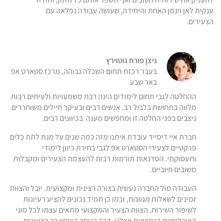
ענקית לאן וינמן האחת והיחידה, שעושה עבודה נפלאה עם
הצעירים.
ניצן פורת גוטוירץ
בעבר רכזת תחום השכלה גבוהה, מרכז סטארט אפ
באר שבע
ההחלטה לגבי תחום לימודים הינה רבת משמעויות ולעיתים רבות
מלווה בתחושת בלבול רב. אנשים רבים ובעיקר חיילים משוחררים
ניצבים בפני החלטה זו ומחפשים מענה בכיוונים רבים.
חברת איי דיסייד עובדת איתנו מזה כמה שנים על מנת לתת כלים
פרקטיים לצעירי הסטארט אפ לגבי בחירת כיוון לימודי
ותעסוקתי. הסדנאות תורמות רבות להעצמת הצעירים ומקבלות
משובים חיוביים.
העבודה מול החברה נעשית בצורה רצינית ומקצועית. יובל והצוות
זמינים לשאלות מגוונות, וכמו כן תמיד נכונים להציע רעיונות
לשיפור השירות. הצוות הצעיר והמקצועי מתאים עצמו לכל סוגי
האוכלוסיות הנמצאות אצלנו, דבר הנוסך ביטחון רב בצעירים