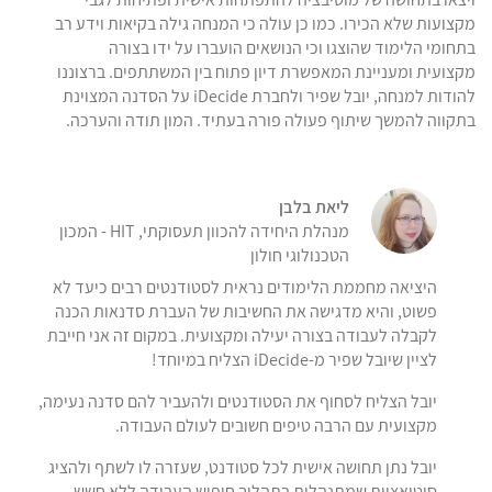
מקצועות שלא הכירו. כמו כן עולה כי המנחה גילה בקיאות וידע רב
בתחומי הלימוד שהוצגו וכי הנושאים הועברו על ידו בצורה
מקצועית ומעניינת המאפשרת דיון פתוח בין המשתתפים. ברצוננו
להודות למנחה, יובל שפיר ולחברת iDecide על הסדנה המצוינת
בתקווה להמשך שיתוף פעולה פורה בעתיד. המון תודה והערכה.
ליאת בלבן
מנהלת היחידה להכוון תעסוקתי, HIT - המכון
הטכנולוגי חולון
היציאה מחממת הלימודים נראית לסטודנטים רבים כיעד לא
פשוט, והיא מדגישה את החשיבות של העברת סדנאות הכנה
לקבלה לעבודה בצורה יעילה ומקצועית. במקום זה אני חייבת
לציין שיובל שפיר מ-iDecide הצליח במיוחד!
יובל הצליח לסחוף את הסטודנטים ולהעביר להם סדנה נעימה,
מקצועית עם הרבה טיפים חשובים לעולם העבודה.
יובל נתן תחושה אישית לכל סטודנט, שעזרה לו לשתף ולהציג
סיטואציות שמתנהלות בתהליך חיפוש העבודה ללא חשש.