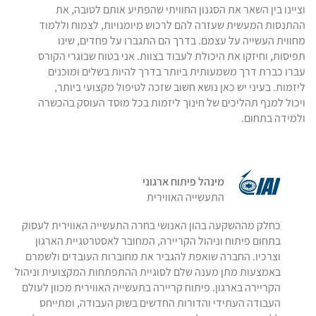
וציינו בין השאר את הסגנון החוויתי שהפתיע אותם לטובה, את
ההתנסות המעשית שעזרה להם לרכוש מיומנויות, לצמוח וללמוד
מחווית העשייה על עצמם. בדרך הם התגברו על פחדים, שינו
תפיסות, וחיזקו את היכולת לעבוד בצוות. אני בטוח שבוגרי הקורס
עברו כברת דרך משמעותית ביותר בדרך להיות בשלים ומוכנים
ליזמות. בעיני יש כאן נושא חשוב שזכה לטיפול מקצועי ביותר,
ויכול למנף תהליכים של חינוך ליזמות בכל מוסד העוסק בהכשרה
ולמידה בתחום.
מינהל פיתוח ארגוני
התעשייה האווירית
כחלק מההשקעה בהון האנושי בחרה התעשייה האווירית לעסוק
בתחום פיתוח וניהול הקריירה, המחובר לאסטרטגיית הארגון
וצרכיו. החברה שואפת להגביר את מחוברות העובדים ולשמרם
באמצעות מתן מענה שלם לסוגיית ההתפתחות המקצועית וניהול
הקריירה בארגון. פיתוח קריירה בתעשייה האווירית מכוון לעולם
העבודה העתידי והדורות החדשים בשוק העבודה, ומתייחס