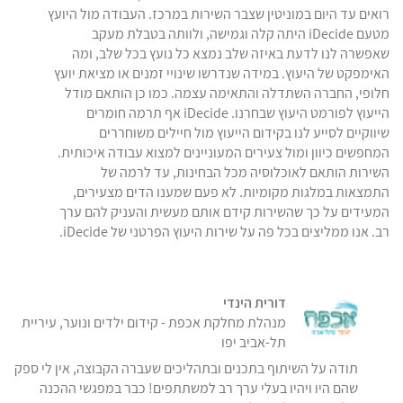
רואים עד היום במוניטין שצבר השירות במרכז. העבודה מול היועץ
מטעם iDecide היתה קלה וגמישה, ולוותה בטבלת מעקב
שאפשרה לנו לדעת באיזה שלב נמצא כל נועץ בכל שלב, ומה
האימפקט של היעוץ. במידה שנדרשו שינויי זמנים או מציאת יועץ
חלופי, החברה השתדלה והתאימה עצמה. כמו כן הותאם מודל
הייעוץ לפורמט היעוץ שבחרנו. iDecide אף תרמה חומרים
שיווקיים לסייע לנו בקידום הייעוץ מול חיילים משוחררים
המחפשים כיוון ומול צעירים המעוניינים למצוא עבודה איכותית.
השירות הותאם לאוכלוסיה מכל הבחינות, עד לרמה של
התמצאות במלגות מקומיות. לא פעם שמענו הדים מצעירים,
המעידים על כך שהשירות קידם אותם מעשית והעניק להם ערך
רב. אנו ממליצים בכל פה על שירות היעוץ הפרטני של iDecide.
דורית הינדי
מנהלת מחלקת אכפת - קידום ילדים ונוער, עיריית
תל-אביב יפו
תודה על השיתוף בתכנים ובתהליכים שעברה הקבוצה, אין לי ספק
שהם היו ויהיו בעלי ערך רב למשתתפים! כבר במפגשי ההכנה