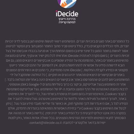
כל החומרים באתר מוגנים בזכויות יוצרים. המשתמש רשאי לעשות שימוש הוגן בכפוף לדיני זכויות
יוצרים, ולפי הכללים הקבועים בדין, כולל ציטוט סביר מתוך החומר המוגן תוך ציון המקור לציטוט.
אסור לעשות בחומר המוגן כל שינוי שיש בו משום הפחתת ערך או פגיעה בכבודו או בשמו של בעל
זכויות היוצרים. | בשום מקרה לא תהיה iDecide אחראית לכל נזק ישיר או עקיף, שייגרם כתוצאה
מהשימוש בחומרים באתר, מהסתמכות על המידע שמופיע בו או בקישורים היוצאים ממנו, גם אם
הובא לרשותה מידע על אפשרות להתרחשות נזקים. אין להסתמך על התכנים באתר כייעוץ
מקצועי או כמידע לקבלת החלטות. | iDecide אינה מתחייבת, כי התכנים או השירותים המוצגים
באתרים שבקישורים היוצאים מהאתר יהיו נכונים או חוקיים. | כל החלטה שתתקבל על ידי
המשתמש ביחס לתכנים שהתפרסמו באתר או בקישורים היוצאים הינה באחריותו המלאה בלבד. |
אתר זה משתמש בגוגל אנליטיקס, וביקור בו כרוך בשליחת נתונים ל-Google באופן אוטומטי,
לרבות כתובת האינטרנט של הדף המוצג וכתובת ה-IP של המשתמש. גוגל אנליטיקס משתמשת
בקבצי Cookies, והאינפורמציה בהם מועברת ונשמרת בשרתי גוגל, כדי להעריך את השימוש
באתר, לערוך דוחות על פעילות האתר וללמוד על השימוש באינטרנט. גוגל עשויה להעביר את
המידע לצד ג', אם היא נדרשת לכך מתוקף חוק, או כאשר צד שלישי מעבד מידע עבור גוגל. | ניתן
לבטל את השימוש בקבצי Cookies ע"י בחירת האפשרות המתאימה בהגדרות הדפדפן, אולם
במקרה כזה איננו יכולים להבטיח כי כל המידע באתר יהיה זמין. | גלישה באתר זה מהווה את
הסכמתך לתנאי השימוש ולמדיניות הפרטיות המצוינים. בכל שאלה אודות האתר, ניתן לפנות
ישירות בדואר אלקטרוני לכתובת: contact@idecide.co.il.